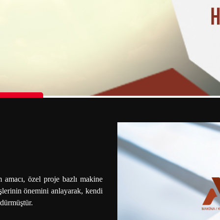
n Palestine
 amacı, özel proje bazlı makine
şlerinin önemini anlayarak, kendi
rdürmüştür.