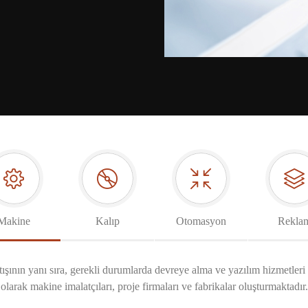
Makine
Kalıp
Otomasyon
Rekla
tışının yanı sıra, gerekli durumlarda devreye alma ve yazılım hizmetleri
olarak makine imalatçıları, proje firmaları ve fabrikalar oluşturmaktadır.