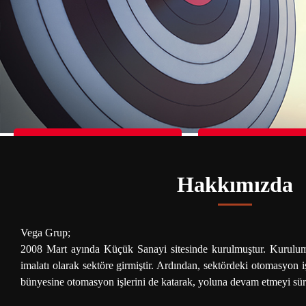
Donasi For Children in Palestine
Donasi For Children i
Hakkımızda
Vega Grup;
2008 Mart ayında Küçük Sanayi sitesinde kurulmuştur. Kurulum
imalatı olarak sektöre girmiştir. Ardından, sektördeki otomasyon i
bünyesine otomasyon işlerini de katarak, yoluna devam etmeyi sü