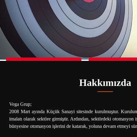
Donasi For Children in Palestine
Donasi For Children i
Hakkımızda
Vega Grup;
2008 Mart ayında Küçük Sanayi sitesinde kurulmuştur. Kurulum
imalatı olarak sektöre girmiştir. Ardından, sektördeki otomasyon i
bünyesine otomasyon işlerini de katarak, yoluna devam etmeyi sü