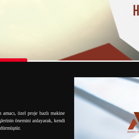
n Palestine
 amacı, özel proje bazlı makine
şlerinin önemini anlayarak, kendi
rdürmüştür.