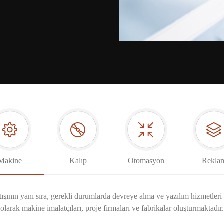
Makine
Kalıp
Otomasyon
Rekla
tışının yanı sıra, gerekli durumlarda devreye alma ve yazılım hizmetleri
olarak makine imalatçıları, proje firmaları ve fabrikalar oluşturmaktadır.