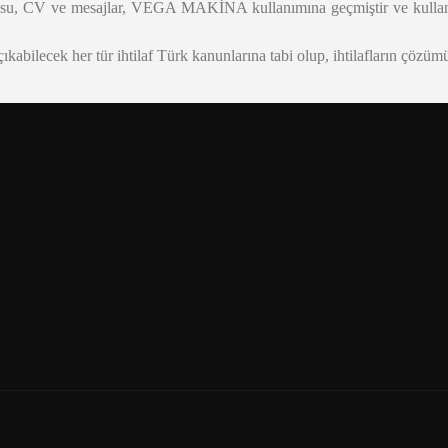
u, CV ve mesajlar, VEGA MAKİNA kullanımına geçmiştir ve kullanımı
çıkabilecek her tür ihtilaf Türk kanunlarına tabi olup, ihtilafların çö