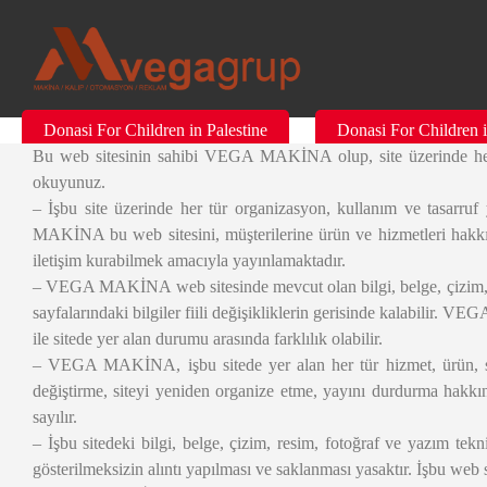
Donasi For Children in Palestine
Donasi For Children i
Bu web sitesinin sahibi VEGA MAKİNA olup, site üzerinde her 
okuyunuz.
– İşbu site üzerinde her tür organizasyon, kullanım ve tasar
MAKİNA bu web sitesini, müşterilerine ürün ve hizmetleri hakkında
iletişim kurabilmek amacıyla yayınlamaktadır.
– VEGA MAKİNA web sitesinde mevcut olan bilgi, belge, çizim, res
sayfalarındaki bilgiler fiili değişikliklerin gerisinde kalabilir. 
ile sitede yer alan durumu arasında farklılık olabilir.
– VEGA MAKİNA, işbu sitede yer alan her tür hizmet, ürün, sitey
değiştirme, siteyi yeniden organize etme, yayını durdurma hakkını 
sayılır.
– İşbu sitedeki bilgi, belge, çizim, resim, fotoğraf ve yazım
gösterilmeksizin alıntı yapılması ve saklanması yasaktır. İşbu web si