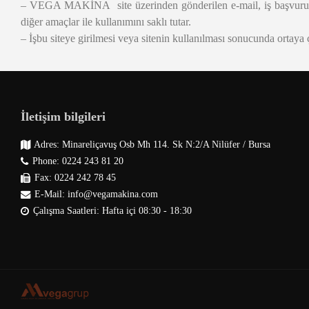
– VEGA MAKİNA site üzerinden gönderilen e-mail, iş başvurus
diğer amaçlar ile kullanımını saklı tutar.
– İşbu siteye girilmesi veya sitenin kullanılması sonucunda ortaya 
İletişim bilgileri
Adres: Minareliçavuş Osb Mh 114. Sk N:2/A Nilüfer / Bursa
Phone: 0224 243 81 20
Fax: 0224 242 78 45
E-Mail: info@vegamakina.com
Çalışma Saatleri: Hafta içi 08:30 - 18:30