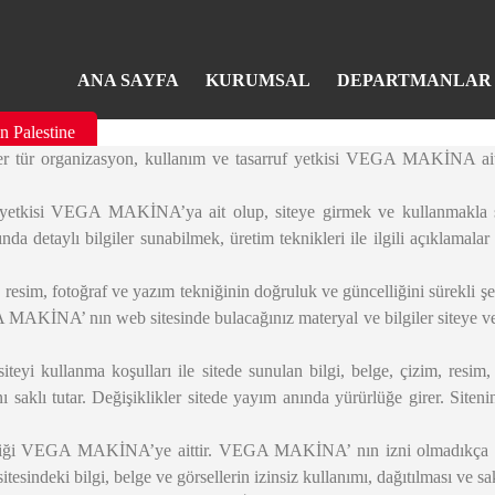
ANA SAYFA
KURUMSAL
DEPARTMANLAR
n Palestine
tür organizasyon, kullanım ve tasarruf yetkisi VEGA MAKİNA aittir.
ruf yetkisi VEGA MAKİNA’ya ait olup, siteye girmek ve kullanmakla 
 detaylı bilgiler sunabilmek, üretim teknikleri ile ilgili açıklamala
im, fotoğraf ve yazım tekniğinin doğruluk ve güncelliğini sürekli şe
VEGA MAKİNA’ nın web sitesinde bulacağınız materyal ve bilgiler siteye 
i kullanma koşulları ile sitede sunulan bilgi, belge, çizim, resim,
saklı tutar. Değişiklikler sitede yayım anında yürürlüğe girer. Sitenin
 tekniği VEGA MAKİNA’ye aittir. VEGA MAKİNA’ nın izni olmadıkça bir
tesindeki bilgi, belge ve görsellerin izinsiz kullanımı, dağıtılması ve sa