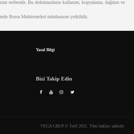
 serbesttir. Bu dokümanların kullanım, kopyalama, dağıtım ve
zümünde Bursa Mahkemeleri münhasıran yetkilidir.
Yasal Bilgi
Bizi Takip Edin
VEGA GRUP © Telif 2021. Tüm hakları saklıdır.