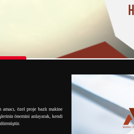
n Palestine
 amacı, özel proje bazlı makine
şlerinin önemini anlayarak, kendi
rdürmüştür.