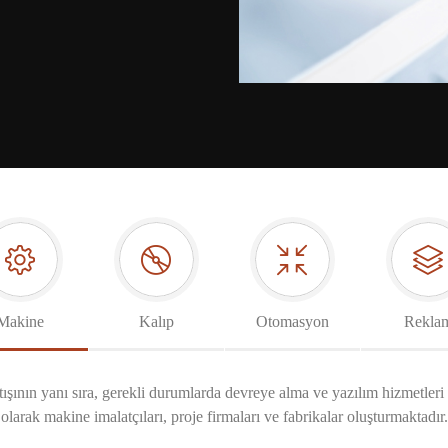
Makine
Kalıp
Otomasyon
Rekla
tışının yanı sıra, gerekli durumlarda devreye alma ve yazılım hizmetleri
olarak makine imalatçıları, proje firmaları ve fabrikalar oluşturmaktadır.