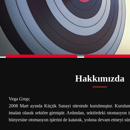
Donasi For Children in Palestine
Donasi For Children i
Hakkımızda
Vega Grup;
2008 Mart ayında Küçük Sanayi sitesinde kurulmuştur. Kurulum
imalatı olarak sektöre girmiştir. Ardından, sektördeki otomasyon i
bünyesine otomasyon işlerini de katarak, yoluna devam etmeyi sü