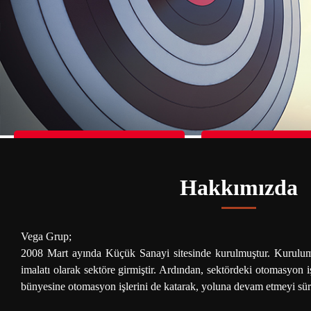
Donasi For Children in Palestine
Donasi For Children i
Hakkımızda
Vega Grup;
2008 Mart ayında Küçük Sanayi sitesinde kurulmuştur. Kurulum
imalatı olarak sektöre girmiştir. Ardından, sektördeki otomasyon i
bünyesine otomasyon işlerini de katarak, yoluna devam etmeyi sü