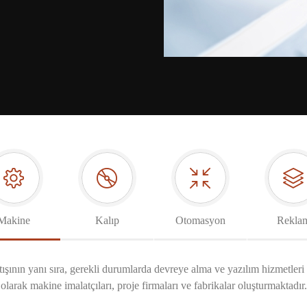
Makine
Kalıp
Otomasyon
Rekla
tışının yanı sıra, gerekli durumlarda devreye alma ve yazılım hizmetleri
olarak makine imalatçıları, proje firmaları ve fabrikalar oluşturmaktadır.