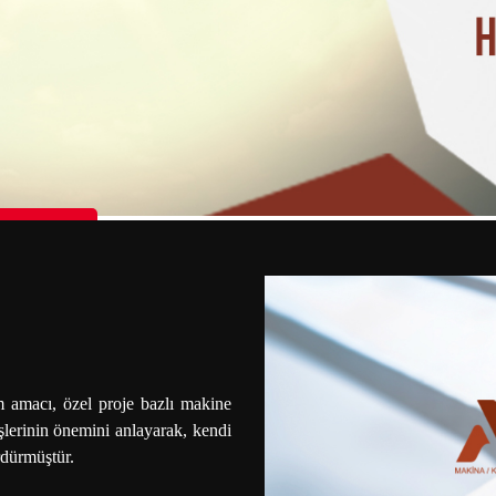
n Palestine
 amacı, özel proje bazlı makine
şlerinin önemini anlayarak, kendi
rdürmüştür.